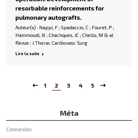
resorbable reinforcements for
pulmonary autografts.
Auteur(s) : Nappi, F ; Spadaccio, C ; Fouret, P ;
Hammoudi, N ; Chachques, JC ; Chello, M & al
Revue : J Thorac Cardiovasc Surg
Lire la suite
1
2
3
4
5
Méta
Connexion