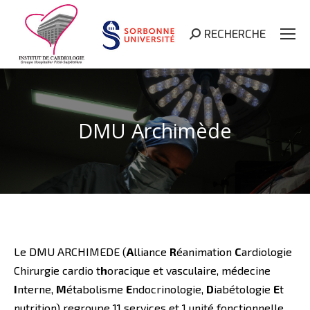
RECHERCHE
Search:
DMU Archimède
Le DMU ARCHIMEDE (
A
lliance
R
éanimation
C
ardiologie
Chirurgie cardio t
h
oracique et vasculaire, médecine
I
nterne,
M
étabolisme
E
ndocrinologie,
D
iabétologie
E
t
nutrition) regroupe 11 services et 1 unité fonctionnelle