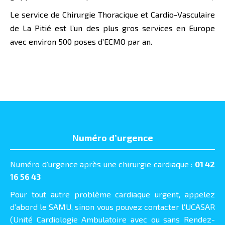
Le service de Chirurgie Thoracique et Cardio-Vasculaire
de La Pitié est l’un des plus gros services en Europe
avec environ 500 poses d’ECMO par an.
Numéro d’urgence
Numéro d’urgence après une chirurgie cardiaque :
01 42
16 56 43
Pour tout autre problème cardiaque urgent, appelez
d’abord le SAMU, sinon vous pouvez contacter l’UCASAR
(Unité Cardiologie Ambulatoire avec ou sans Rendez-