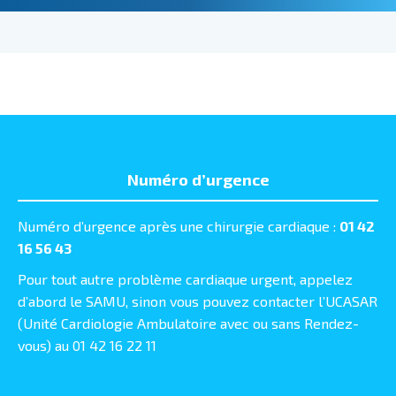
Numéro d’urgence
Numéro d’urgence après une chirurgie cardiaque :
01 42
16 56 43
Pour tout autre problème cardiaque urgent, appelez
d’abord le SAMU, sinon vous pouvez contacter l’UCASAR
(Unité Cardiologie Ambulatoire avec ou sans Rendez-
vous) au 01 42 16 22 11