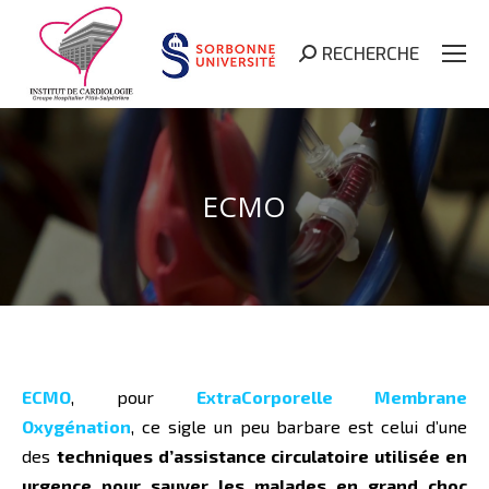
RECHERCHE
Search:
ECMO
ECMO
, pour
ExtraCorporelle Membrane
Oxygénation
, ce sigle un peu barbare est celui d’une
des
techniques d’assistance circulatoire utilisée en
urgence pour sauver les malades en grand choc