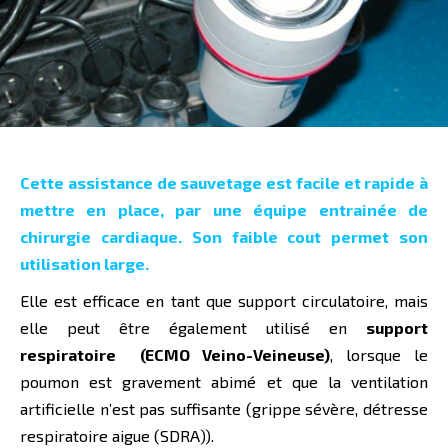
Cette assistance de sauvetage est facile et rapide à
mettre en place, par une équipe entrainée de
chirurgie cardiaque. Son faible cout permet son
utilisation large.
Elle est efficace en tant que support circulatoire, mais
elle peut être également utilisé en
support
respiratoire (ECMO
Veino
-Veineuse)
, lorsque le
poumon est gravement abimé et que la ventilation
artificielle n’est pas suffisante (grippe sévère, détresse
respiratoire aigue (SDRA)).