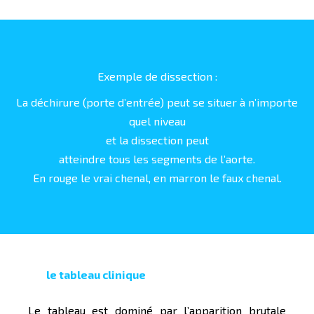
Exemple de dissection :
La déchirure (porte d’entrée) peut se situer à n’importe
quel niveau
et la dissection peut
atteindre tous les segments de l’aorte.
En rouge le vrai chenal, en marron le faux chenal.
le tableau clinique
Le tableau est dominé par l’apparition brutale