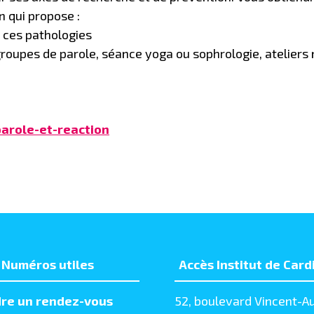
n qui propose :
r ces pathologies
 groupes de parole, séance yoga ou sophrologie, ateliers
arole-et-reaction
Numéros utiles
Accès Institut de Card
re un rendez-vous
52, boulevard Vincent-Au