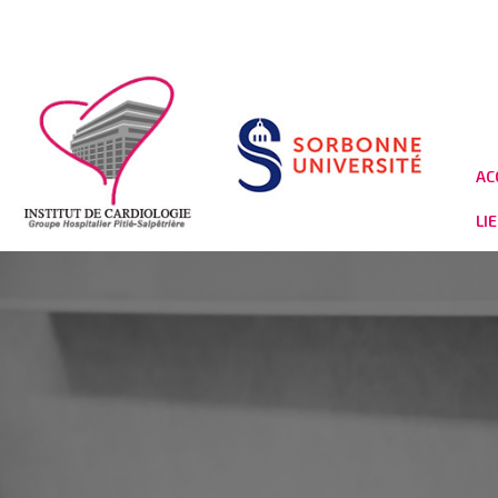
AC
LI