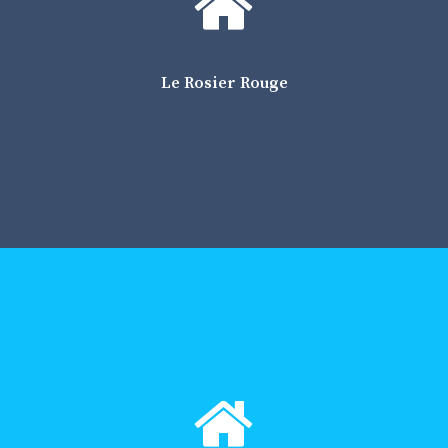
92170 Vanves
Tél : 01.41.33.30.33
Métro Corentin Celton (ligne 12)
Le Rosier Rouge
Nuit + petit déjeuner : 45 euros
Possibilité tarif à 13 euros : Fournir l’avis d’imposition
En ambulatoire, pour les greffés : 3 mois dans l'année
Centre internationalParis Kellermann
17 boulevard Kellerman
75013 Paris