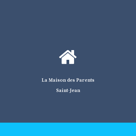
La Maison des Parents Saint-Jean
1 avenue Claude Vellefaux
75010 Paris.
Tél : 01.42.08.13.31
Métro Goncourt (ligne 11)
La Maison des Parents
Chambre 33 euros
Saint-Jean
Tarifs régressifs jusqu’à 11 euros (fournir avis
d’imposition, lien de parenté, preuve d’hospitalisation, et
être inscrit au régime général de la sécurité sociale).