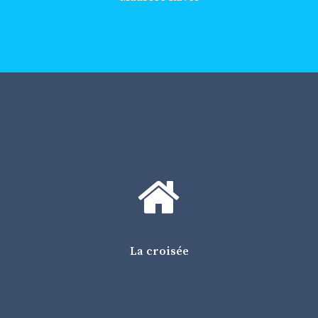
Chambre seule : 45,10 euros
Chambre partagée : 33,40 euros
Petit déjeuner inclus
La croisée
20 rue du sergent Bauchat
75012 Paris
Tél : 01.40.19.95.06
Métro Nation (ligne 6)
La croisée
Chambre partagée 34 euros
Petit déjeuner inclus
Fournir une preuve d’hospitalisation