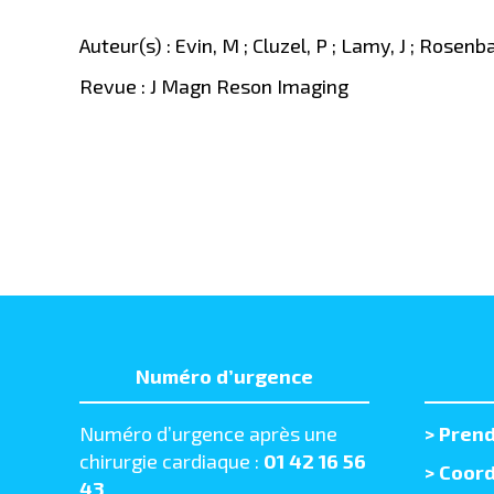
Auteur(s) : Evin, M ; Cluzel, P ; Lamy, J ; Rosen
Revue : J Magn Reson Imaging
Numéro d’urgence
Numéro d’urgence après une
>
Prend
chirurgie cardiaque :
01 42 16 56
> Coord
43