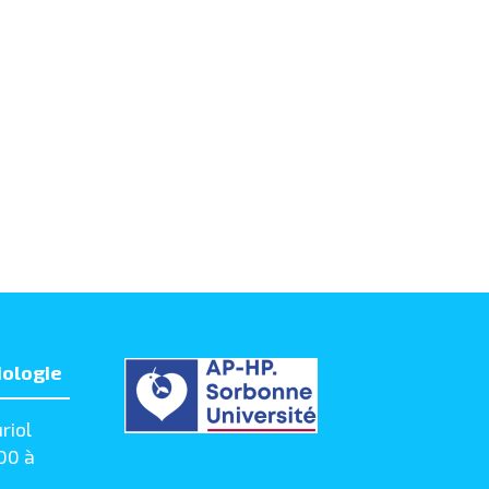
iologie
riol
00 à