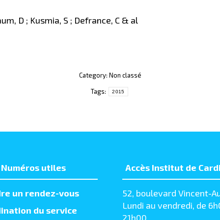
baum, D ; Kusmia, S ; Defrance, C & al
Category: Non classé
Tags:
2015
Numéros utiles
Accès Institut de Card
re un rendez-vous
52, boulevard Vincent-Au
Lundi au vendredi, de 6h
ination du service
21h00