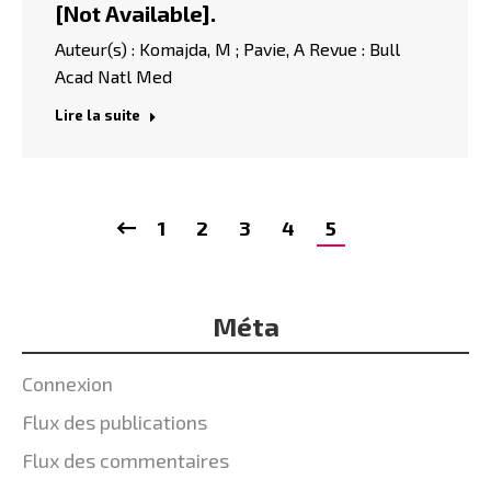
[Not Available].
Auteur(s) : Komajda, M ; Pavie, A Revue : Bull
Acad Natl Med
Lire la suite
1
2
3
4
5
Méta
Connexion
Flux des publications
Flux des commentaires