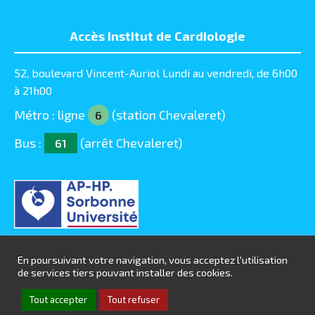
Accès Institut de Cardiologie
52, boulevard Vincent-Auriol Lundi au vendredi, de 6h00
à 21h00
Métro : ligne
(station Chevaleret)
6
Bus :
(arrêt Chevaleret)
61
En poursuivant votre navigation, vous acceptez l'utilisation
de services tiers pouvant installer des cookies.
© Chirurgie-Cardiaque-Pitie 2016 - 2025 |
Mentions
Tout accepter
Tout refuser