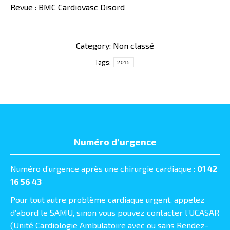
Revue : BMC Cardiovasc Disord
Category: Non classé
Tags:
2015
Numéro d’urgence
Numéro d’urgence après une chirurgie cardiaque :
01 42
16 56 43
Pour tout autre problème cardiaque urgent, appelez
d’abord le SAMU, sinon vous pouvez contacter l’UCASAR
(Unité Cardiologie Ambulatoire avec ou sans Rendez-