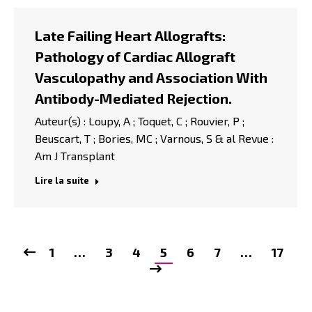
Late Failing Heart Allografts:
Pathology of Cardiac Allograft
Vasculopathy and Association With
Antibody-Mediated Rejection.
Auteur(s) : Loupy, A ; Toquet, C ; Rouvier, P ;
Beuscart, T ; Bories, MC ; Varnous, S & al Revue :
Am J Transplant
Lire la suite
1
…
3
4
5
6
7
…
17