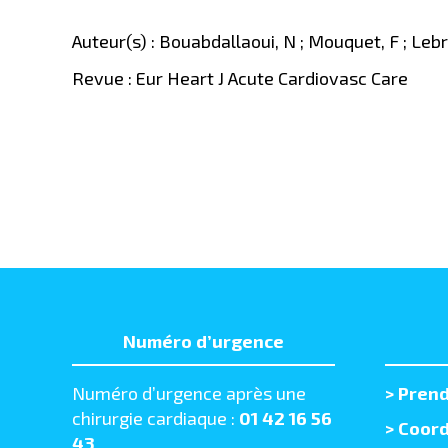
Auteur(s) : Bouabdallaoui, N ; Mouquet, F ; Leb
Revue : Eur Heart J Acute Cardiovasc Care
Numéro d’urgence
Numéro d’urgence après une
>
Prend
chirurgie cardiaque :
01 42 16 56
> Coord
43