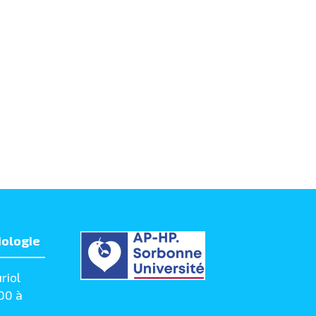
iologie
riol
00 à