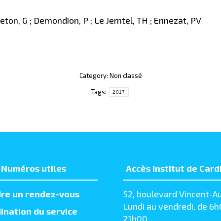
reton, G ; Demondion, P ; Le Jemtel, TH ; Ennezat, PV
Category: Non classé
Tags:
2017
Numéros utiles
Accès Institut de Card
re un rendez-vous
52, boulevard Vincent-Au
Lundi au vendredi, de 6h
ination du service
21h00