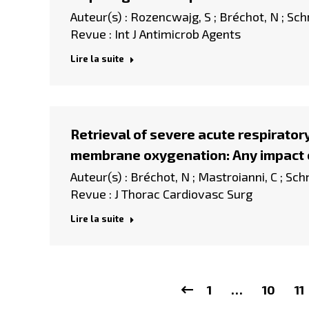
Auteur(s) : Rozencwajg, S ; Bréchot, N ; Sch
Revue : Int J Antimicrob Agents
Lire la suite
Retrieval of severe acute respirator
membrane oxygenation: Any impact 
Auteur(s) : Bréchot, N ; Mastroianni, C ; Sch
Revue : J Thorac Cardiovasc Surg
Lire la suite
1
…
10
11