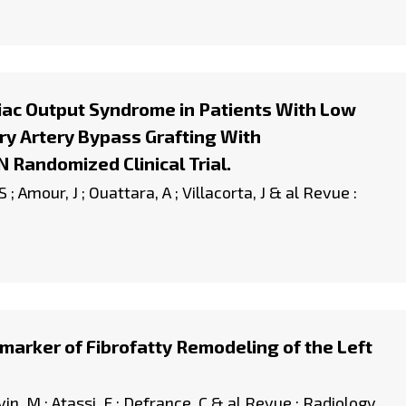
iac Output Syndrome in Patients With Low
ry Artery Bypass Grafting With
Randomized Clinical Trial.
S ; Amour, J ; Ouattara, A ; Villacorta, J & al Revue :
marker of Fibrofatty Remodeling of the Left
Evin, M ; Atassi, F ; Defrance, C & al Revue : Radiology