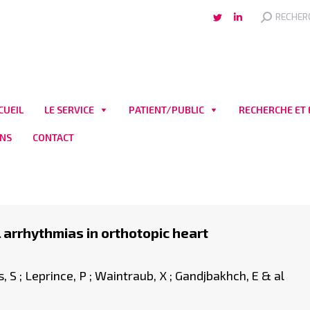
Search:
RECHER
Twitter
LinkedIn
page
page
opens
opens
in
in
new
new
CUEIL
LE SERVICE
PATIENT/PUBLIC
RECHERCHE ET
window
window
ENS
CONTACT
l arrhythmias in orthotopic heart
, S ; Leprince, P ; Waintraub, X ; Gandjbakhch, E & al