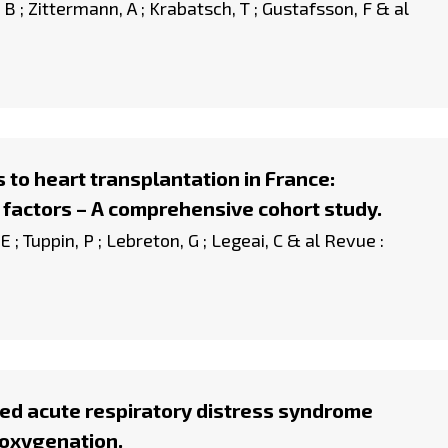
 B ; Zittermann, A ; Krabatsch, T ; Gustafsson, F & al
 to heart transplantation in France:
 factors – A comprehensive cohort study.
 E ; Tuppin, P ; Lebreton, G ; Legeai, C & al Revue :
ted acute respiratory distress syndrome
 oxygenation.