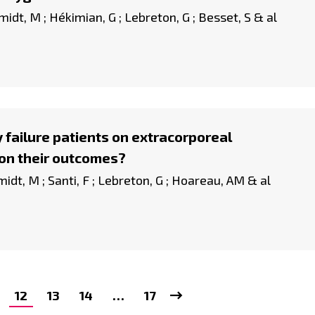
midt, M ; Hékimian, G ; Lebreton, G ; Besset, S & al
y failure patients on extracorporeal
on their outcomes?
midt, M ; Santi, F ; Lebreton, G ; Hoareau, AM & al
12
13
14
…
17