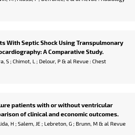
s With Septic Shock Using Transpulmonary
hocardiography: A Comparative Study.
lva, S ; Chimot, L ; Delour, P & al Revue : Chest
re patients with or without ventricular
arison of clinical and economic outcomes.
lida, H ; Salem, JE ; Lebreton, G ; Brunn, M & al Revue