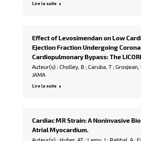
Lire la suite
Effect of Levosimendan on Low Card
Ejection Fraction Undergoing Corona
Cardiopulmonary Bypass: The LICORN 
Auteur(s) : Cholley, B ; Caruba, T ; Grosjean, 
JAMA
Lire la suite
Cardiac MR Strain: A Noninvasive Bio
Atrial Myocardium.
Auteur(s) : Huber, AT ; Lamy, J ; Rahhal, A ; 