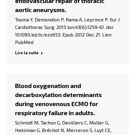
endovascular repair of thoracic
aortic aneurysms.
Touma Y, Demondion P, Rama A, Leprince P. Eur J
Cardiothorac Surg. 2013 Jun;43(6):1259-61. doi:
10.1093/ejcts/ezs653. Epub 2012 Dec 21. Lien
PubMed
Lire la suite
Blood oxygenation and
decarboxylation determinants
during venovenous ECMO for
respiratory failure in adults.
Schmidt M, Tachon G, Devilliers C, Muller G,
Hekimian G, Bréchot N, Merceron S, Luyt CE,