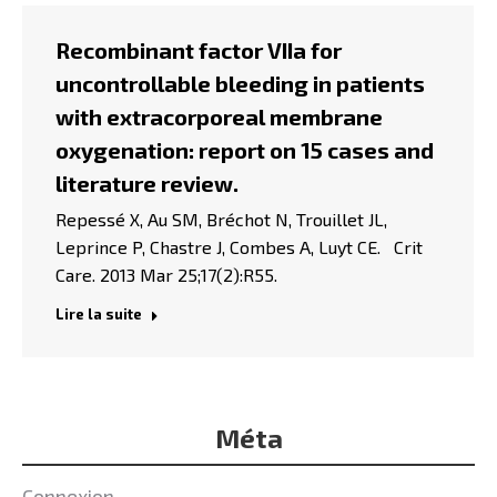
Recombinant factor VIIa for
uncontrollable bleeding in patients
with extracorporeal membrane
oxygenation: report on 15 cases and
literature review.
Repessé X, Au SM, Bréchot N, Trouillet JL,
Leprince P, Chastre J, Combes A, Luyt CE. Crit
Care. 2013 Mar 25;17(2):R55.
Lire la suite
Méta
Connexion