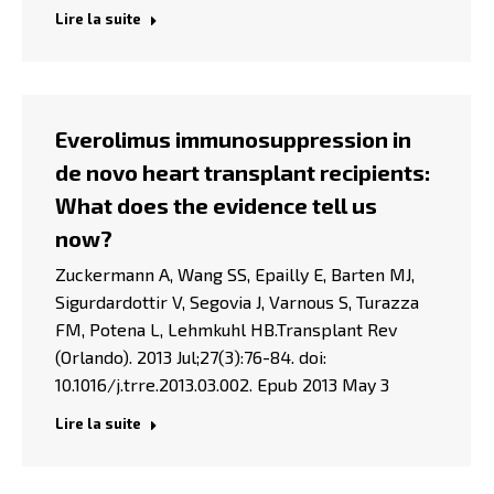
Lire la suite
Everolimus immunosuppression in
de novo heart transplant recipients:
What does the evidence tell us
now?
Zuckermann A, Wang SS, Epailly E, Barten MJ,
Sigurdardottir V, Segovia J, Varnous S, Turazza
FM, Potena L, Lehmkuhl HB.Transplant Rev
(Orlando). 2013 Jul;27(3):76-84. doi:
10.1016/j.trre.2013.03.002. Epub 2013 May 3
Lire la suite