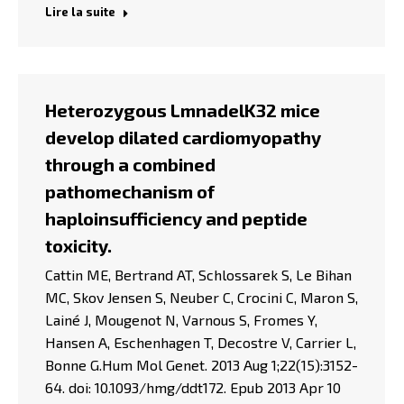
Lire la suite
Heterozygous LmnadelK32 mice
develop dilated cardiomyopathy
through a combined
pathomechanism of
haploinsufficiency and peptide
toxicity.
Cattin ME, Bertrand AT, Schlossarek S, Le Bihan
MC, Skov Jensen S, Neuber C, Crocini C, Maron S,
Lainé J, Mougenot N, Varnous S, Fromes Y,
Hansen A, Eschenhagen T, Decostre V, Carrier L,
Bonne G.Hum Mol Genet. 2013 Aug 1;22(15):3152-
64. doi: 10.1093/hmg/ddt172. Epub 2013 Apr 10