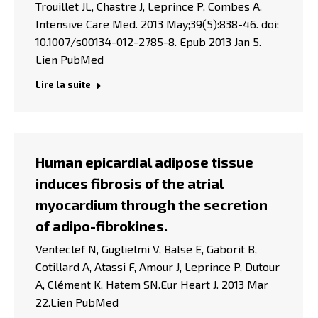
Trouillet JL, Chastre J, Leprince P, Combes A.
Intensive Care Med. 2013 May;39(5):838-46. doi:
10.1007/s00134-012-2785-8. Epub 2013 Jan 5.
Lien PubMed
Lire la suite
Human epicardial adipose tissue
induces fibrosis of the atrial
myocardium through the secretion
of adipo-fibrokines.
Venteclef N, Guglielmi V, Balse E, Gaborit B,
Cotillard A, Atassi F, Amour J, Leprince P, Dutour
A, Clément K, Hatem SN.Eur Heart J. 2013 Mar
22.Lien PubMed