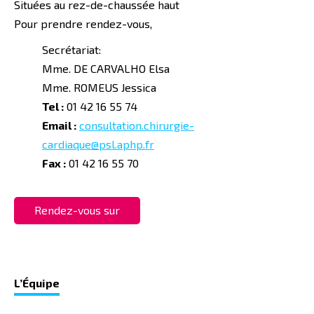
Situées au rez-de-chaussée haut
Pour prendre rendez-vous,
Secrétariat:
Mme. DE CARVALHO Elsa
Mme. ROMEUS Jessica
Tel :
01 42 16 55 74
Email :
consultation.chirurgie-
cardiaque@psl.aphp.fr
Fax :
01 42 16 55 70
Rendez-vous sur
Doctolib
L’
É
quipe