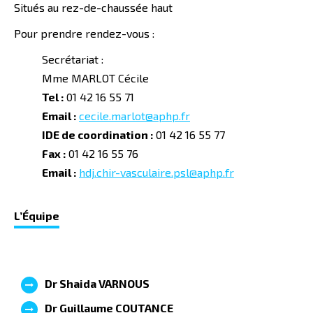
Situés au rez-de-chaussée haut
Pour prendre rendez-vous :
Secrétariat :
Mme MARLOT Cécile
Tel :
01 42 16 55 71
Email :
cecile.marlot@aphp.fr
IDE de coordination :
01 42 16 55 77
Fax :
01 42 16 55 76
Email :
hdj.chir-vasculaire.psl@aphp.fr
L’
É
quipe
Dr
Shaida
VARNOUS
Dr Guillaume COUTANCE