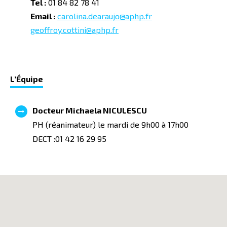
Tel :
01 84 82 78 41
Email :
carolina.dearaujo@aphp.fr
geoffroy.cottini@aphp.fr
L’
É
quipe
Docteur Michaela NICULESCU
PH (réanimateur) le mardi de 9h00 à 17h00
DECT :01 42 16 29 95