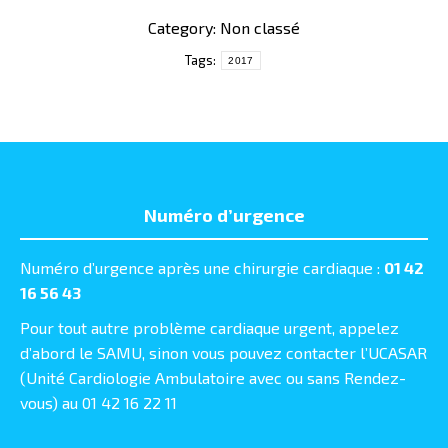
Category: Non classé
Tags:
2017
Numéro d’urgence
Numéro d’urgence après une chirurgie cardiaque :
01 42
16 56 43
Pour tout autre problème cardiaque urgent, appelez
d’abord le SAMU, sinon vous pouvez contacter l’UCASAR
(Unité Cardiologie Ambulatoire avec ou sans Rendez-
vous) au 01 42 16 22 11