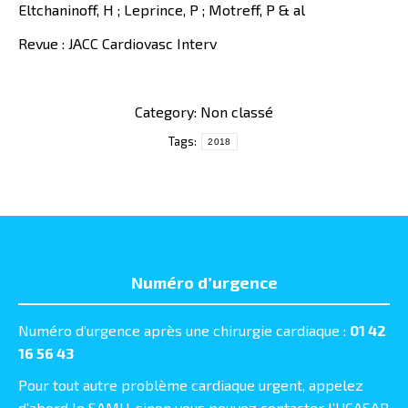
Eltchaninoff, H ; Leprince, P ; Motreff, P & al
Revue : JACC Cardiovasc Interv
Category: Non classé
Tags:
2018
Numéro d’urgence
Numéro d’urgence après une chirurgie cardiaque :
01 42
16 56 43
Pour tout autre problème cardiaque urgent, appelez
d’abord le SAMU, sinon vous pouvez contacter l’UCASAR