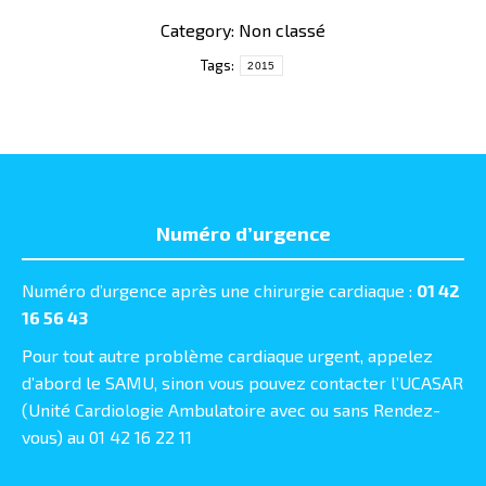
Category: Non classé
Tags:
2015
Numéro d’urgence
Numéro d’urgence après une chirurgie cardiaque :
01 42
16 56 43
Pour tout autre problème cardiaque urgent, appelez
d’abord le SAMU, sinon vous pouvez contacter l’UCASAR
(Unité Cardiologie Ambulatoire avec ou sans Rendez-
vous) au 01 42 16 22 11