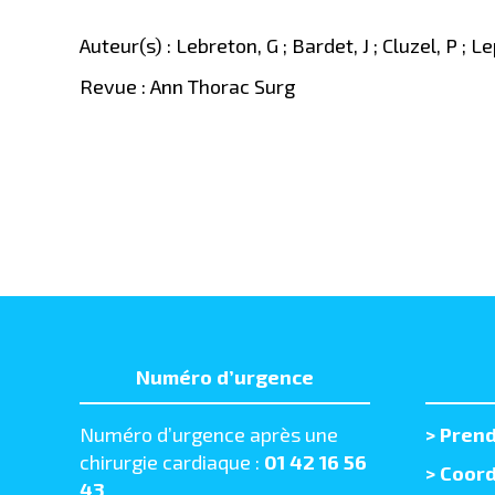
Auteur(s) : Lebreton, G ; Bardet, J ; Cluzel, P ; L
Revue : Ann Thorac Surg
Numéro d’urgence
Numéro d’urgence après une
>
Prend
chirurgie cardiaque :
01 42 16 56
> Coord
43