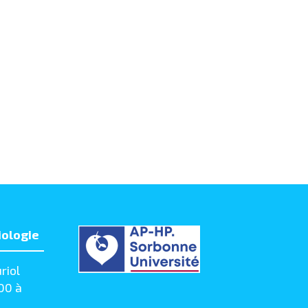
iologie
riol
00 à