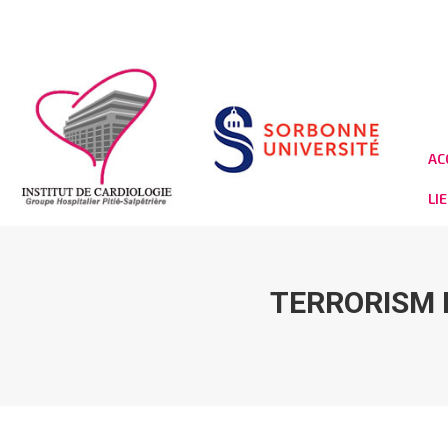
AC
LI
TERRORISM 