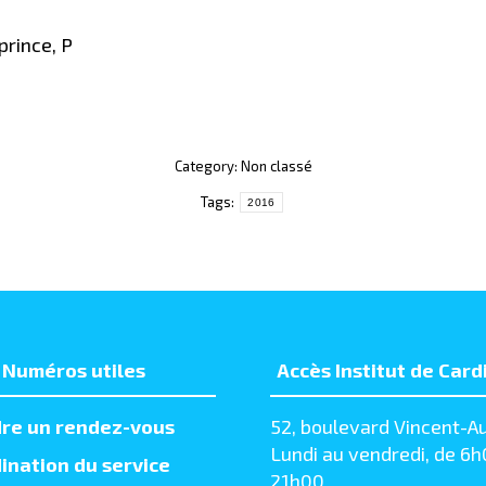
eprince, P
Category: Non classé
Tags:
2016
Numéros utiles
Accès Institut de Card
re un rendez-vous
52, boulevard Vincent-Au
Lundi au vendredi, de 6h
ination du service
21h00