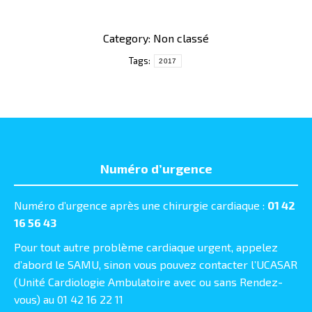
Category: Non classé
Tags:
2017
Numéro d’urgence
Numéro d’urgence après une chirurgie cardiaque :
01 42
16 56 43
Pour tout autre problème cardiaque urgent, appelez
d’abord le SAMU, sinon vous pouvez contacter l’UCASAR
(Unité Cardiologie Ambulatoire avec ou sans Rendez-
vous) au 01 42 16 22 11