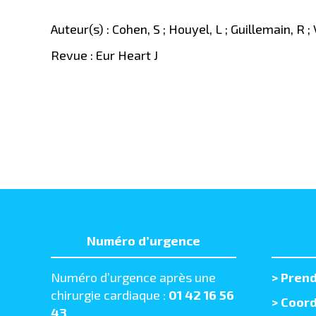
Auteur(s) : Cohen, S ; Houyel, L ; Guillemain, R 
Revue : Eur Heart J
Numéro d’urgence
Numéro d’urgence après une
>
Prend
chirurgie cardiaque :
01 42 16 56
> Coord
43