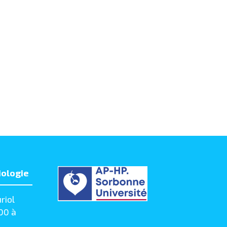
iologie
riol
00 à