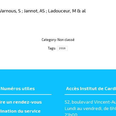
; Varnous, S ; Jannot, AS ; Ladouceur, M & al
Category: Non classé
Tags:
2016
Numéros utiles
Accès Institut de Card
re un rendez-vous
52, boulevard Vincent-Au
Lundi au vendredi, de 6h
ination du service
21h00