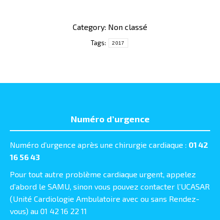
Category: Non classé
Tags:
2017
Numéro d’urgence
Numéro d’urgence après une chirurgie cardiaque :
01 42
16 56 43
Pour tout autre problème cardiaque urgent, appelez
d’abord le SAMU, sinon vous pouvez contacter l’UCASAR
(Unité Cardiologie Ambulatoire avec ou sans Rendez-
vous) au 01 42 16 22 11