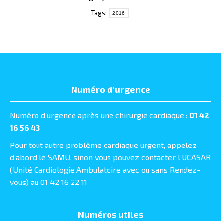
Tags:
2016
Numéro d’urgence
Numéro d’urgence après une chirurgie cardiaque :
01 42
16 56 43
Pour tout autre problème cardiaque urgent, appelez
d’abord le SAMU, sinon vous pouvez contacter l’UCASAR
(Unité Cardiologie Ambulatoire avec ou sans Rendez-
vous) au 01 42 16 22 11
Numéros utiles