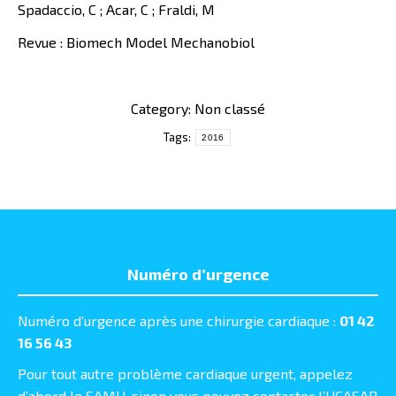
Spadaccio, C ; Acar, C ; Fraldi, M
Revue : Biomech Model Mechanobiol
Category: Non classé
Tags:
2016
Numéro d’urgence
Numéro d’urgence après une chirurgie cardiaque :
01 42
16 56 43
Pour tout autre problème cardiaque urgent, appelez
d’abord le SAMU, sinon vous pouvez contacter l’UCASAR