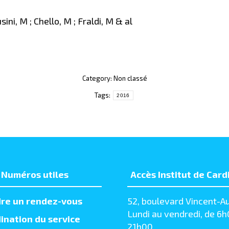
sini, M ; Chello, M ; Fraldi, M & al
Category: Non classé
Tags:
2016
Numéros utiles
Accès Institut de Card
re un rendez-vous
52, boulevard Vincent-Au
Lundi au vendredi, de 6h
ination du service
21h00