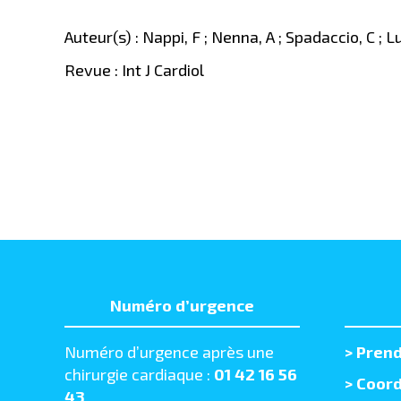
Auteur(s) : Nappi, F ; Nenna, A ; Spadaccio, C ; Lu
Revue : Int J Cardiol
Numéro d’urgence
Numéro d’urgence après une
>
Prend
chirurgie cardiaque :
01 42 16 56
> Coord
43