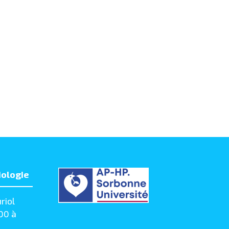
iologie
riol
00 à