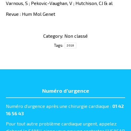
Varnous, S ; Pekovic-Vaughan, V ; Hutchison, CJ & al
Revue : Hum Mol Genet
Category: Non classé
Tags:
2018
Numéro d’urgence
Numéro d’urgence après une chirurgie cardiaque :
01 42
16 56 43
Pour tout autre problème cardiaque urgent, appelez
d’abord le SAMU, sinon vous pouvez contacter l’UCASAR