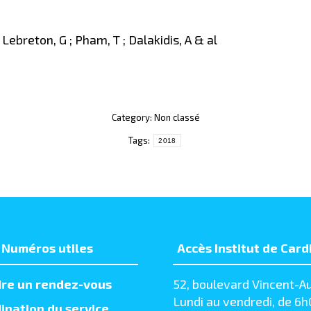
 Lebreton, G ; Pham, T ; Dalakidis, A & al
Category: Non classé
Tags:
2018
Numéros utiles
Accès Institut de Card
re un rendez-vous
52, boulevard Vincent-Au
Lundi au vendredi, de 6h
ination du service