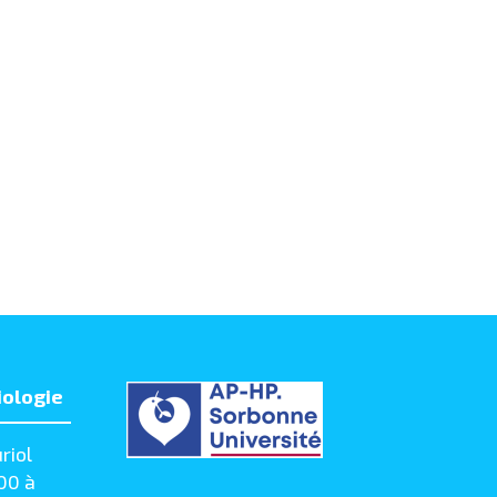
iologie
riol
00 à