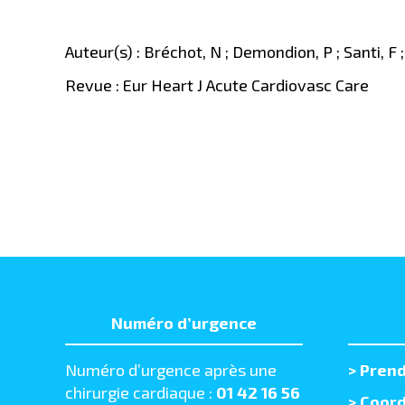
Auteur(s) : Bréchot, N ; Demondion, P ; Santi, F ;
Revue : Eur Heart J Acute Cardiovasc Care
Numéro d’urgence
Numéro d’urgence après une
>
Prend
chirurgie cardiaque :
01 42 16 56
> Coord