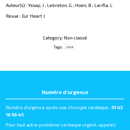
Auteur(s) : Yssap, J ; Lebreton, G ; Hoen, B ; Larifla, L
Revue : Eur Heart J
Category: Non classé
Tags:
2016
Numéro d’urgence
Numéro d’urgence après une chirurgie cardiaque :
01 42
16 56 43
Pour tout autre problème cardiaque urgent, appelez