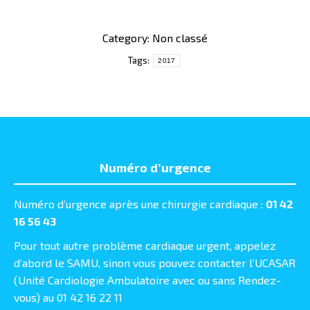
Category: Non classé
Tags:
2017
Numéro d’urgence
Numéro d’urgence après une chirurgie cardiaque :
01 42
16 56 43
Pour tout autre problème cardiaque urgent, appelez
d’abord le SAMU, sinon vous pouvez contacter l’UCASAR
(Unité Cardiologie Ambulatoire avec ou sans Rendez-
vous) au 01 42 16 22 11