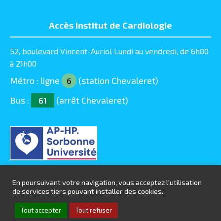
Accès Institut de Cardiologie
52, boulevard Vincent-Auriol Lundi au vendredi, de 6h00
à 21h00
Métro : ligne
(station Chevaleret)
6
Bus :
(arrêt Chevaleret)
61
En poursuivant votre navigation, vous acceptez l'utilisation
de services tiers pouvant installer des cookies.
© Chirurgie-Cardiaque-Pitie 2016 - 2025 |
Mentions
Tout accepter
Tout refuser