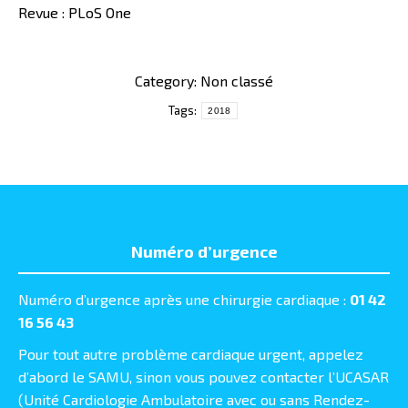
Revue : PLoS One
Category: Non classé
Tags:
2018
Numéro d’urgence
Numéro d’urgence après une chirurgie cardiaque :
01 42
16 56 43
Pour tout autre problème cardiaque urgent, appelez
d’abord le SAMU, sinon vous pouvez contacter l’UCASAR
(Unité Cardiologie Ambulatoire avec ou sans Rendez-