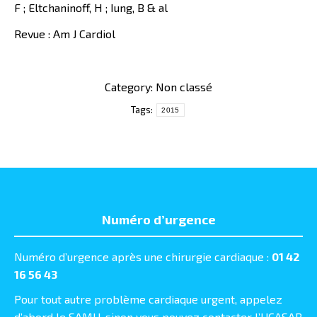
F ; Eltchaninoff, H ; Iung, B & al
Revue : Am J Cardiol
Category: Non classé
Tags:
2015
Numéro d’urgence
Numéro d’urgence après une chirurgie cardiaque :
01 42
16 56 43
Pour tout autre problème cardiaque urgent, appelez
d’abord le SAMU, sinon vous pouvez contacter l’UCASAR