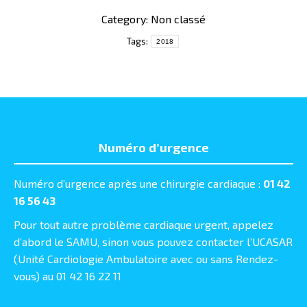
Category: Non classé
Tags:
2018
Numéro d’urgence
Numéro d’urgence après une chirurgie cardiaque :
01 42
16 56 43
Pour tout autre problème cardiaque urgent, appelez
d’abord le SAMU, sinon vous pouvez contacter l’UCASAR
(Unité Cardiologie Ambulatoire avec ou sans Rendez-
vous) au 01 42 16 22 11