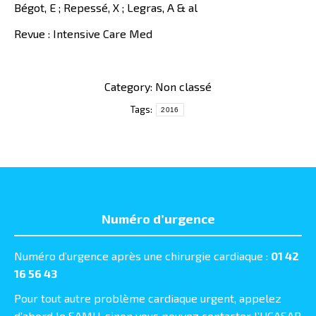
Bégot, E ; Repessé, X ; Legras, A & al
Revue : Intensive Care Med
Category: Non classé
Tags:
2016
Numéro d’urgence
Numéro d’urgence après une chirurgie cardiaque :
01 42
16 56 43
Pour tout autre problème cardiaque urgent, appelez
d’abord le SAMU, sinon vous pouvez contacter l’UCASAR