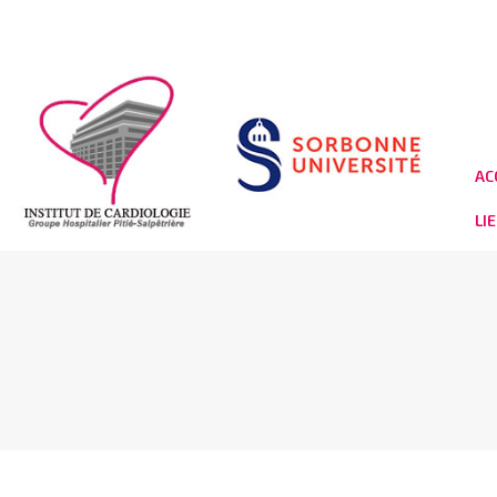
AC
LI