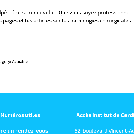
 Salpêtrière se renouvelle ! Que vous soyez professionnel
pages et les articles sur les pathologies chirurgicales
egory:
Actualité
Numéros utiles
Accès Institut de Card
re un rendez-vous
52, boulevard Vincent-Au